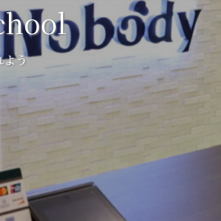
chool
れよう