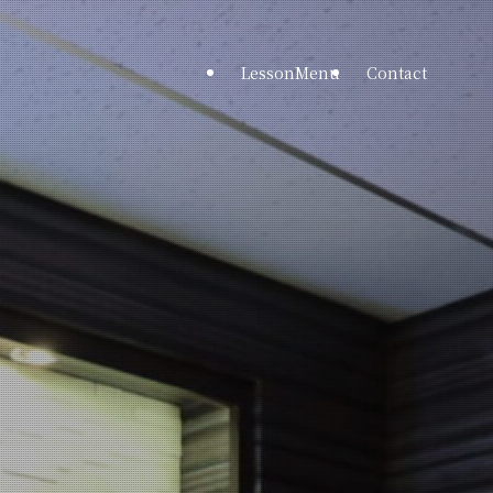
LessonMenu
Contact